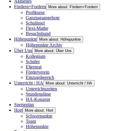
Aktuelles
Fördern+Fordern
More about: Fördern+Fordern
Profikurse
Ganztagsangebote
Schulinsel
Flexi-Mathe
Besuchshund
Höhepunkte
More about: Höhepunkte
Höhepunkte Archiv
Über Uns
More about: Über Uns
Kollegium
Schüler
Elternrat
Förderverein
Einzugsbereich
Unterricht / HA
More about: Unterricht / HA
Unterrichtszeiten
Stundenpläne
HA-Konzept
Speiseplan
Hort
More about: Hort
Schwerpunkte
Team
Höhepunkte