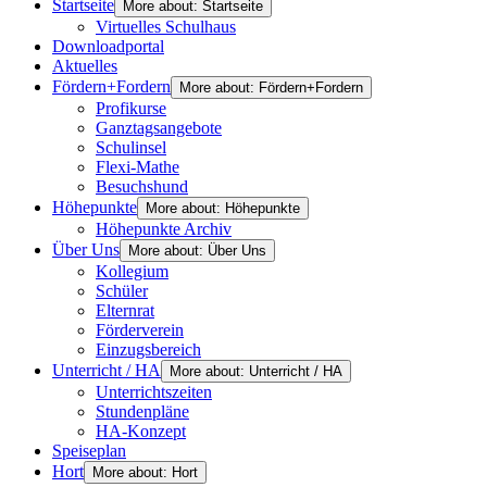
Startseite
More about: Startseite
Virtuelles Schulhaus
Downloadportal
Aktuelles
Fördern+Fordern
More about: Fördern+Fordern
Profikurse
Ganztagsangebote
Schulinsel
Flexi-Mathe
Besuchshund
Höhepunkte
More about: Höhepunkte
Höhepunkte Archiv
Über Uns
More about: Über Uns
Kollegium
Schüler
Elternrat
Förderverein
Einzugsbereich
Unterricht / HA
More about: Unterricht / HA
Unterrichtszeiten
Stundenpläne
HA-Konzept
Speiseplan
Hort
More about: Hort